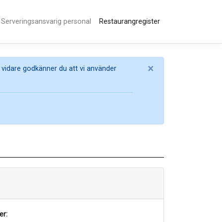
Serveringsansvarig personal
Restaurangregister
×
 vidare godkänner du att vi använder
r: