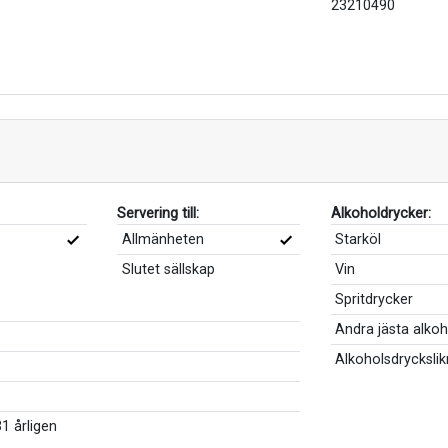
23210490
Servering till:
Alkoholdrycker:
Allmänheten
Starköl
Slutet sällskap
Vin
Spritdrycker
Andra jästa alko
Alkoholsdrycksli
1 årligen