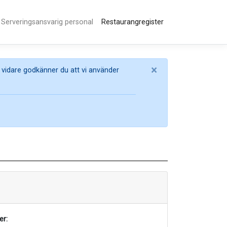
Serveringsansvarig personal
Restaurangregister
×
 vidare godkänner du att vi använder
r: