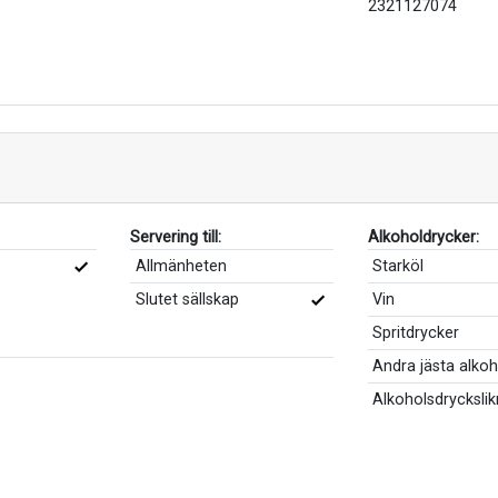
2321127074
Servering till:
Alkoholdrycker:
Allmänheten
Starköl
Slutet sällskap
Vin
Spritdrycker
Andra jästa alko
Alkoholsdrycksli