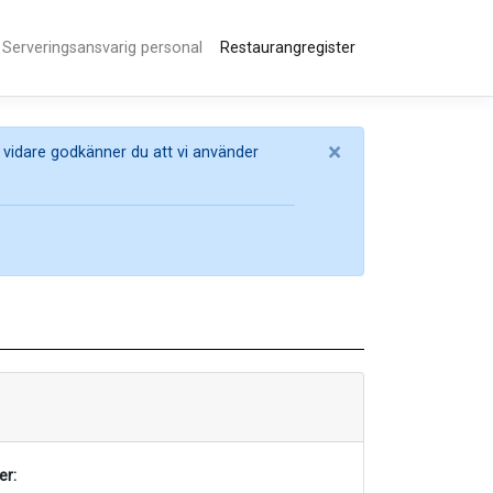
Serveringsansvarig personal
Restaurangregister
×
 vidare godkänner du att vi använder
r: